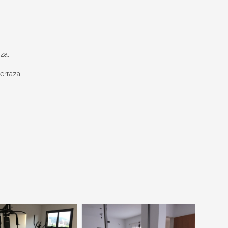
za.
terraza.