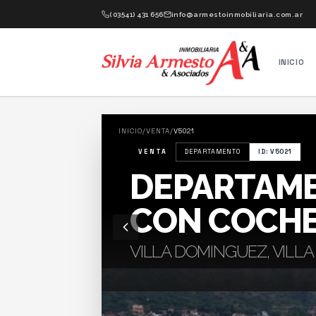
(03541) 431 656
info@armestoinmobiliaria.com.ar
INICIO
INICIO
/
VENTA
/
V5021
VENTA
DEPARTAMENTO
ID: V5021
DEPARTAME
CON COCH
VILLA DOMINGUEZ, VILL